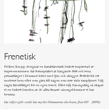
Frenetisk
Fröken Knopp designar en karaktärsstark bukett inspirerad av
impressionismen där formspråket är hängande fritt och rena
primärfärger i blommor leker med ljus och skuggor. Perfekt för ett
modernt hem eller som gåva till någon som inte räds rampljuset. Välj
några favoritfärger för en egen touch. Eller välj Säsongsfärg så skapar
vi en bukett bunden av de allra finaste säsongsblommor vi har
hemma.
Du väljer själv exakt hur mycket blommorna ska kosta, från 695 – 2995kr.