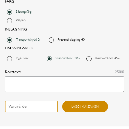
FÄRG
Säsongsfärg
Välj färg
INSLAGNING
Önskad leveransdag
Transportskydd 0:-
Presentinslagning 40:-
HÄLSNINGSKORT
I dag
I morgon
Inget kort
Standardkort 30:-
Premiumkort 45:-
Korttext:
250/0
Annat datum
FORTSÄTT HANDLA
GÅ TILL KASSAN
Frenetisk mängd
LÄGG I KUNDVAGN