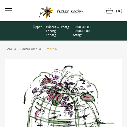
(
)
0
Öppet
Måndag – Fredag
10.00 -18.00
Lördag
10.00-15.00
Söndag
Stängt
Hem
Handla mer
Frenetisk