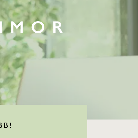
MMOR
BB!