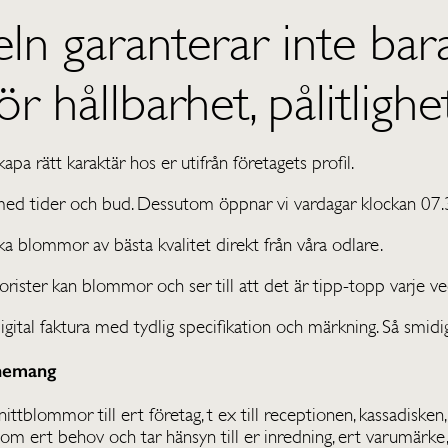
n garanterar inte bara
r hållbarhet, pålitlighe
kapa rätt karaktär hos er utifrån företagets profil.
 med tider och bud. Dessutom öppnar vi vardagar klockan 07.3
ka blommor av bästa kvalitet direkt från våra odlare.
orister kan blommor och ser till att det är tipp-topp varje ve
gital faktura med tydlig specifikation och märkning. Så smidig
nnemang
snittblommor till ert företag, t ex till receptionen, kassadisk
 ert behov och tar hänsyn till er inredning, ert varumärke, fär