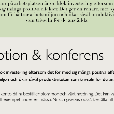
r på arbetsplatsen är en klok investering eftersom 
ig många positiva effekter. Det ger en renare, mer s
som förbättrar arbetsmiljön och ökar såväl produktiv
som trivseln för de anställda.
ption & konferens
ok investering eftersom det för med sig många positiva eff
iljön och ökar såväl produktiviteten som trivseln för de ans
t konto då ni beställer blommor och växtinredning. Det kan 
till exempel under en mässa. Ni kan givetvis också beställa til