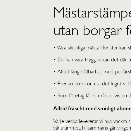
Mästarstämpel
utan borgar fö
• Våra skickliga mästarflorister kan s
• Du kan vara trygg, vi kan det där
• Alltid lång hållbarhet med purfärs
• Prenumerera och ta det lugnt, vi fl
• Som företag får ni månadsvis en di
Alltid fräscht med smidigt abo
Varje vecka levererar vi nya, vackra 
väntrummet. Tillsammans går vi igenom