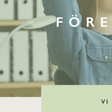
FÖR
VI