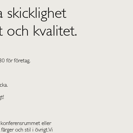
 skicklighet
t och kvalitet.
0 för företag.
cka.
t!
en, konferensrummet eller
ger och stil i övrigt. Vi