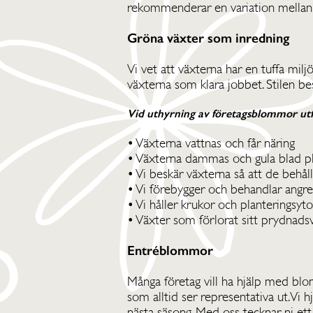
rekommenderar en variation mellan b
Gröna växter som inredning
Vi vet att växterna har en tuffa miljö
växterna som klara jobbet. Stilen be
Vid uthyrning av företagsblommor utf
• Växterna vattnas och får näring
• Växterna dammas och gula blad p
• Vi beskär växterna så att de behål
• Vi förebygger och behandlar angr
• Vi håller krukor och planteringsyt
• Växter som förlorat sitt prydnadsv
Entréblommor
Många företag vill ha hjälp med blom
som alltid ser representativa ut. Vi 
nästa säsong. Med oss tecknar ni ett 