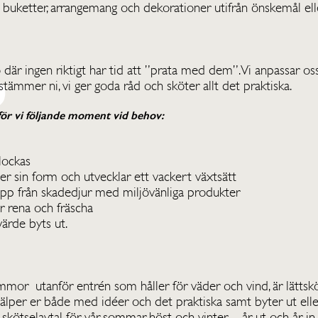
uketter, arrangemang och dekorationer utifrån önskemål elle
 där ingen riktigt har tid att ”prata med dem”. Vi anpassar oss 
stämmer ni, vi ger goda råd och sköter allt det praktiska.
ör vi följande moment vid behov:
lockas
ler sin form och utvecklar ett vackert växtsätt
epp från skadedjur med miljövänliga produkter
or rena och fräscha
ärde byts ut.
mor utanför entrén som håller för väder och vind, är lättskött
hjälper er både med idéer och det praktiska samt byter ut eller 
skötselavtal för vår, sommar, höst och vinter – år ut och år in.