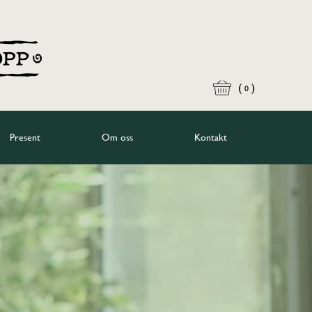
(
)
0
Present
Om oss
Kontakt