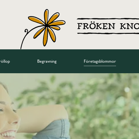
röllop
Begravning
Företagsblommor