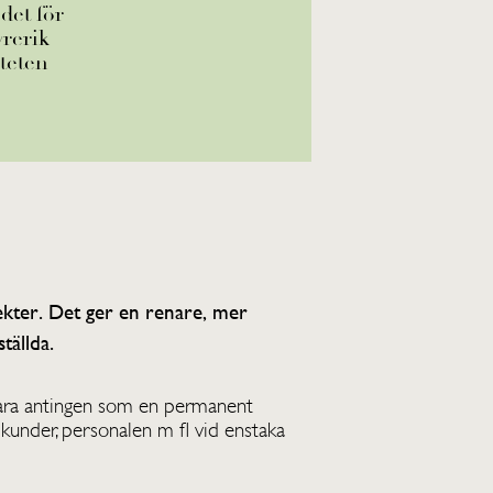
det för
yrerik
iteten
ekter. Det ger en renare, mer
tällda.
vara antingen som en permanent
l kunder, personalen m fl vid enstaka