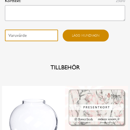
Korttext:
250/0
I dag
I morgon
Rosbukett mängd
LÄGG I KUNDVAGN
Annat datum
FORTSÄTT HANDLA
GÅ TILL KASSAN
TILLBEHÖR