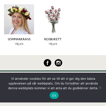
SOMMARKRANS
ROSBUKETT
Välj pris
Välj pris
Vi använder cookies för att se till att vi ger dig den bästa
-Telefon:
0176-101 59
-
Mejl:
info@frokenknopp.se
upplevelsen på vår webbplats. Om du fortsätter att använda
denna webbplats kommer vi att anta att du godkänner detta.
Fröken Knopp i Norrtälje AB, Tullportsgatan 10, 761 30 Norrtälje
Ok