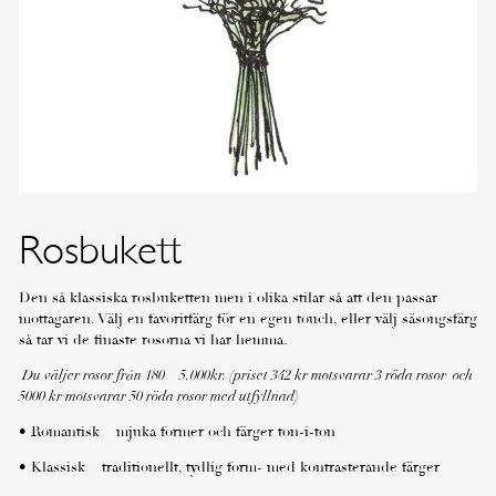
Rosbukett
Den så klassiska rosbuketten men i olika stilar så att den passar
mottagaren. Välj en favoritfärg för en egen touch, eller välj säsongsfärg
så tar vi de finaste rosorna vi har hemma.
Du väljer rosor från 180 – 5.000kr. (priset 342 kr motsvarar 3 röda rosor och
5000 kr motsvarar 50 röda rosor med utfyllnad)
• Romantisk – mjuka former och färger ton-i-ton
• Klassisk – traditionellt, tydlig form- med kontrasterande färger