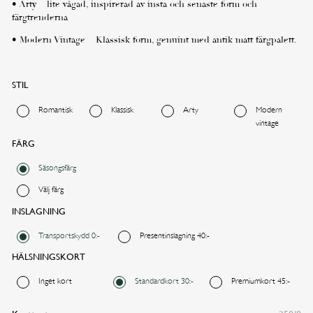
• Arty – lite vågad, inspirerad av insta och senaste form och
färgtrenderna
• Modern Vintage – Klassisk form, genuint med antik matt färgpalett.
STIL
Romantisk
Klassisk
Arty
Modern
vintage
FÄRG
Säsongsfärg
Välj färg
INSLAGNING
Transportskydd 0:-
Presentinslagning 40:-
HÄLSNINGSKORT
Inget kort
Standardkort 30:-
Premiumkort 45:-
Önskad leveransdag