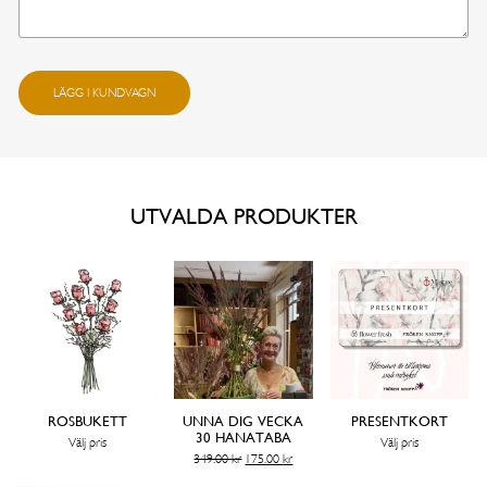
Snorkfröken mängd
LÄGG I KUNDVAGN
UTVALDA PRODUKTER
ROSBUKETT
UNNA DIG VECKA
PRESENTKORT
30 HANATABA
Välj pris
Välj pris
Det
Det
349.00
kr
175.00
kr
ursprungliga
nuvarande