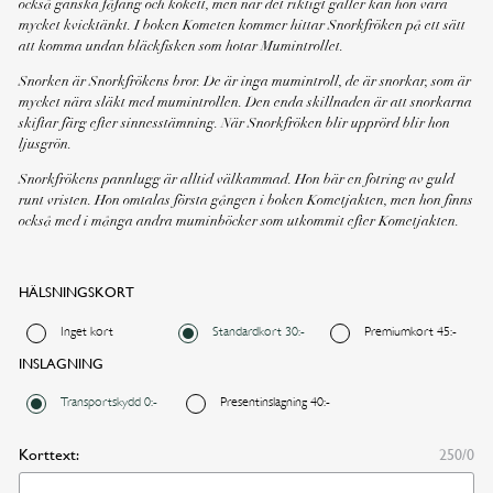
också ganska fåfäng och kokett, men när det riktigt gäller kan hon vara
mycket kvicktänkt. I boken Kometen kommer hittar Snorkfröken på ett sätt
att komma undan bläckfisken som hotar Mumintrollet.
Snorken är Snorkfrökens bror. De är inga mumintroll, de är snorkar, som är
mycket nära släkt med mumintrollen. Den enda skillnaden är att snorkarna
skiftar färg efter sinnesstämning. När Snorkfröken blir upprörd blir hon
ljusgrön.
Snorkfrökens pannlugg är alltid välkammad. Hon bär en fotring av guld
runt vristen. Hon omtalas första gången i boken Kometjakten, men hon finns
också med i många andra muminböcker som utkommit efter Kometjakten.
Önskad leveransdag
HÄLSNINGSKORT
I dag
I morgon
Inget kort
Standardkort 30:-
Premiumkort 45:-
INSLAGNING
Annat datum
Transportskydd 0:-
Presentinslagning 40:-
Korttext:
250/0
FORTSÄTT HANDLA
GÅ TILL KASSAN