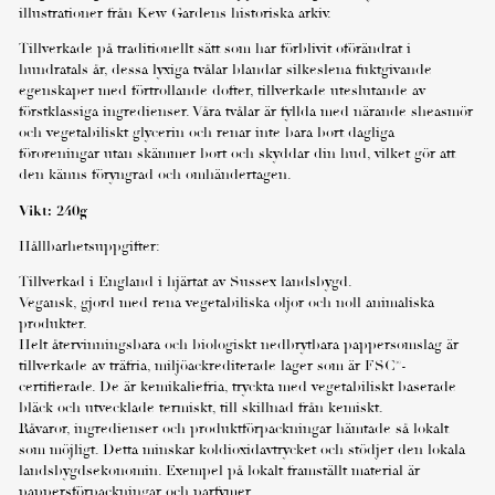
illustrationer från Kew Gardens historiska arkiv.
Tillverkade på traditionellt sätt som har förblivit oförändrat i
hundratals år, dessa lyxiga tvålar blandar silkeslena fuktgivande
egenskaper med förtrollande dofter, tillverkade uteslutande av
förstklassiga ingredienser. Våra tvålar är fyllda med närande sheasmör
och vegetabiliskt glycerin och renar inte bara bort dagliga
föroreningar utan skämmer bort och skyddar din hud, vilket gör att
den känns föryngrad och omhändertagen.
Vikt: 240g
Hållbarhetsuppgifter:
Tillverkad i England i hjärtat av Sussex landsbygd.
Vegansk, gjord med rena vegetabiliska oljor och noll animaliska
produkter.
Helt återvinningsbara och biologiskt nedbrytbara pappersomslag är
tillverkade av träfria, miljöackrediterade lager som är FSC®-
certifierade. De är kemikaliefria, tryckta med vegetabiliskt baserade
bläck och utvecklade termiskt, till skillnad från kemiskt.
Råvaror, ingredienser och produktförpackningar hämtade så lokalt
Önskad leveransdag
som möjligt. Detta minskar koldioxidavtrycket och stödjer den lokala
landsbygdsekonomin. Exempel på lokalt framställt material är
pappersförpackningar och parfymer.