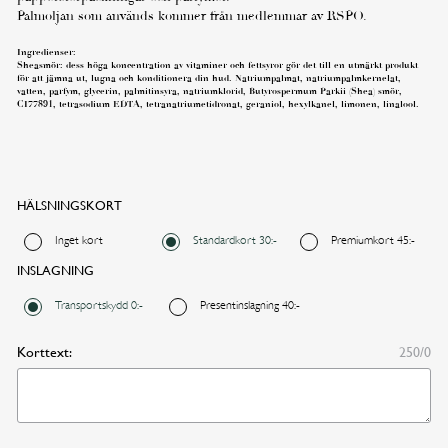
Palmoljan som används kommer från medlemmar av RSPO.
I dag
I morgon
Ingredienser:
Sheasmör: dess höga koncentration av vitaminer och fettsyror gör det till en utmärkt produkt
för att jämna ut, lugna och konditionera din hud. Natriumpalmat, natriumpalmkernelat,
vatten, parfym, glycerin, palmitinsyra, natriumklorid, Butyrospermum Parkii (Shea) smör,
Annat datum
CI77891, tetrasodium EDTA, tetranatriumetidronat, geraniol, hexylkanel, limonen, linalool.
FORTSÄTT HANDLA
GÅ TILL KASSAN
HÄLSNINGSKORT
Inget kort
Standardkort 30:-
Premiumkort 45:-
INSLAGNING
Transportskydd 0:-
Presentinslagning 40:-
Korttext:
250/0