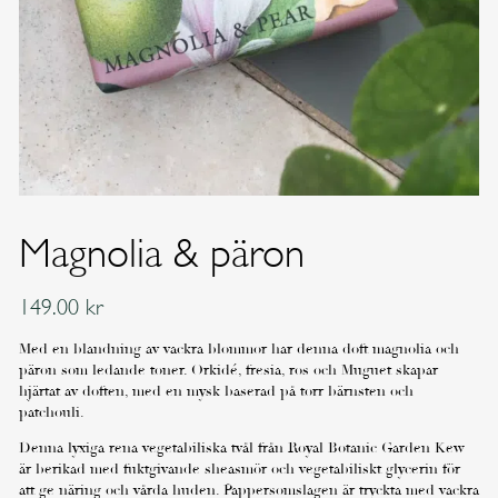
Magnolia & päron
149.00
kr
Med en blandning av vackra blommor har denna doft magnolia och
päron som ledande toner. Orkidé, fresia, ros och Muguet skapar
hjärtat av doften, med en mysk baserad på torr bärnsten och
patchouli.
Denna lyxiga rena vegetabiliska tvål från Royal Botanic Garden Kew
är berikad med fuktgivande sheasmör och vegetabiliskt glycerin för
att ge näring och vårda huden. Pappersomslagen är tryckta med vackra