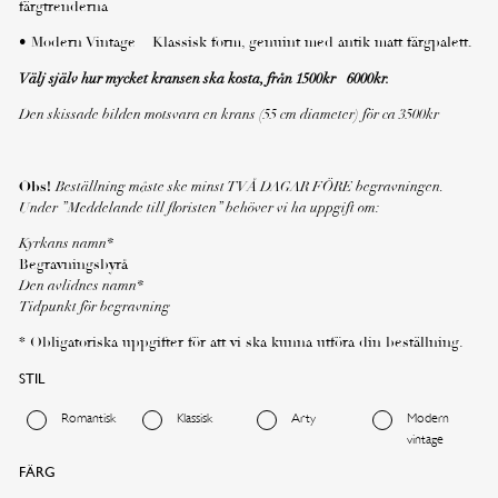
färgtrenderna
• Modern Vintage – Klassisk form, genuint med antik matt färgpalett.
Välj själv hur mycket kransen ska kosta, från 1500kr– 6000kr.
Den skissade bilden motsvara en krans (55 cm diameter) för ca 3500kr
Obs!
Beställning måste ske minst TVÅ DAGAR FÖRE begravningen.
Under ”Meddelande till floristen” behöver vi ha uppgift om:
Kyrkans namn*
Begravningsbyrå
Den avlidnes namn*
Tidpunkt för begravning
* Obligatoriska uppgifter för att vi ska kunna utföra din beställning.
Önskad leveransdag
STIL
Romantisk
Klassisk
Arty
Modern
vintage
I dag
I morgon
FÄRG