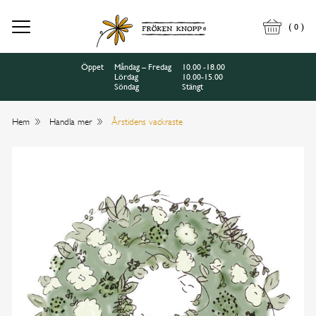
(
)
0
Öppet
Måndag – Fredag
10.00 -18.00
Lördag
10.00-15.00
Söndag
Stängt
Hem
Handla mer
Årstidens vackraste