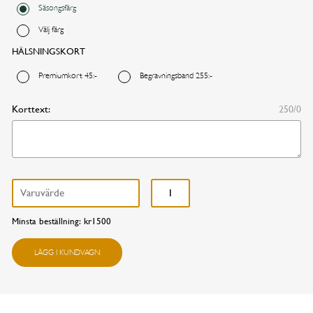
Säsongsfärg
Annat datum
Välj färg
HÄLSNINGSKORT
FORTSÄTT HANDLA
GÅ TILL KASSAN
Premiumkort 45:-
Begravningsband 255:-
Korttext:
250/0
Agavegrön
Aprikos
Blå
Ceris
Gul
Lavendellila
Årstidens vackraste
Lila
Lindblomsgrön
mängd
Ljusblå
Ljusrosa
Minsta beställning: kr1500
Mörkblå
Mossgrön
Orange
Plommonlila
LÄGG I KUNDVAGN
Röd
Svart
Vaniljgul
Vinröd
Vit