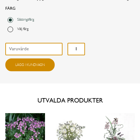
FÄRG
Önskad leveransdag
Säsongsfärg
Välj färg
I dag
I morgon
Handblomma mängd
Annat datum
LÄGG I KUNDVAGN
FORTSÄTT HANDLA
GÅ TILL KASSAN
UTVALDA PRODUKTER