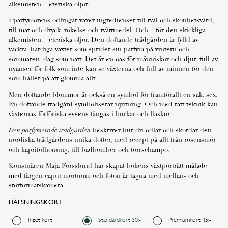
alkemisten – eteriska oljor.
I parfymörens odlingar växer ingredienser till tvål och skönhetsvård,
till mat och dryck, rökelse och tvättmedel. Och – för den skickliga
alkemisten – eteriska oljor. Den doftande trädgården är fylld av
vackra, härdiga växter som sprider sin parfym på vintern och
sommaren, dag som natt. Det är en oas för människor och djur, full av
nyanser för folk som inte kan se växterna och full av minnen för den
som håller på att glömma allt.
Men doftande blommor är också en symbol för framförallt en sak: sex.
En doftande trädgård symboliserar njutning. Och med rätt teknik kan
växternas förföriska essens fångas i burkar och flaskor.
Den parfymerade trädgården
beskriver hur du odlar och skördar den
Önskad leveransdag
nordiska trädgårdens unika dofter, med recept på allt från rosensmör
och kaprifolhonung, till badbomber och torrschampo.
Konstnären Maja Forsslund har skapat bokens växtporträtt målade
I dag
I morgon
med färgen caput mortuum och foton är tagna med mellan- och
storformatskamera.
HÄLSNINGSKORT
Annat datum
Inget kort
Standardkort 30:-
Premiumkort 45:-