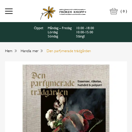
(
)
0
Öppet
Måndag – Fredag
10.00 -18.00
Lördag
10.00-15.00
Söndag
Stängt
Hem
Handla mer
Den parfymerade trädgården