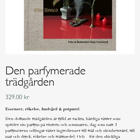
Den parfymerade
trädgården
329.00
kr
Essenser, rökelse, hudvård & potpurri
Den doftande trädgården är fylld av vackra, härdiga växter som
sprider sin parfym på vintern och sommaren, dag som natt. I
parfymörens odlingar växer ingredienser till tvål och skönhetsvård, till
mat och dryck, rökelse och tvättmedel. Och – för den skickliga