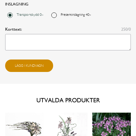
INSLAGNING
FORTSÄTT HANDLA
GÅ TILL KASSAN
Transportskydd 0:-
Presentinslagning 40:-
Korttext:
250/0
Den parfymerade
LÄGG I KUNDVAGN
trädgården mängd
UTVALDA PRODUKTER