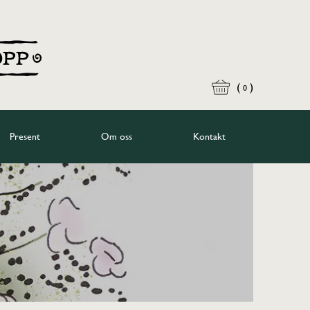
(
)
0
Present
Om oss
Kontakt