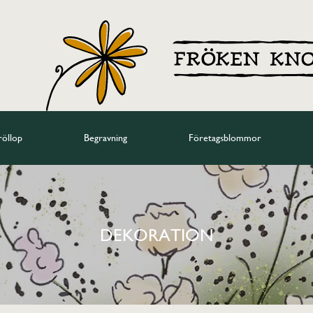
röllop
Begravning
Företagsblommor
DEKORATION