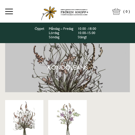
(
)
0
Öppet
Måndag – Fredag
10.00 -18.00
Lördag
10.00-15.00
Söndag
Stängt
KONDOLEANS