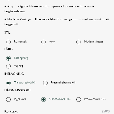
• Arty – vågade blomsterval, inspirerad av insta och senaste
färgtrenderna.
• Modern Vintage – Klassiska blomformer, genuint med en antik matt
färgpalett.
STIL
Romantisk
Arty
Modern vintage
FÄRG
Säsongsfärg
Välj färg
INSLAGNING
Transportskydd 0:-
Presentinslagning 40:-
HÄLSNINGSKORT
Inget kort
Standardkort 30:-
Premiumkort 45:-
Önskad leveransdag
Korttext:
250/0