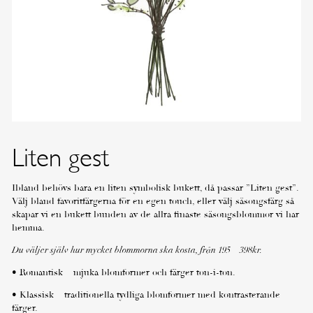
Liten gest
Ibland behövs bara en liten symbolisk bukett, då passar ”Liten gest”.
Välj bland favoritfärgerna för en egen touch, eller välj säsongsfärg så
skapar vi en bukett bunden av de allra finaste säsongsblommor vi har
hemma.
Du väljer själv hur mycket blommorna ska kosta, från 195 – 398kr.
• Romantisk – mjuka blomformer och färger ton-i-ton.
• Klassisk – traditionella tydliga blomformer med kontrasterande
färger.