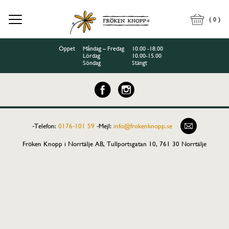
(
)
0
Öppet
Måndag – Fredag
10.00 -18.00
Lördag
10.00-15.00
Söndag
Stängt
-Telefon:
0176-101 59
-
Mejl:
info@frokenknopp.se
Fröken Knopp i Norrtälje AB, Tullportsgatan 10, 761 30 Norrtälje