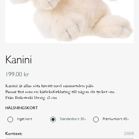
Kanini
199.00
kr
Kanini är allas söta favorit med sammetslen päls.
Passar fint som en kärleksförklaring till någon du tycker om.
Från Bukowski Desig. 15 cm
HÄLSNINGSKORT
Inget kort
Standardkort 30:-
Premiumkort 45:-
Korttext:
250/0