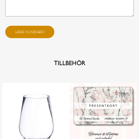
Kanini mängd
LÄGG I KUNDVAGN
TILLBEHÖR
Önskad leveransdag
I dag
I morgon