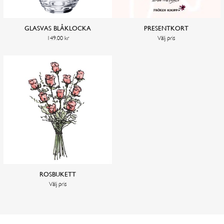
Annat datum
GLASVAS BLÅKLOCKA
PRESENTKORT
149.00
kr
Välj pris
FORTSÄTT HANDLA
GÅ TILL KASSAN
ROSBUKETT
Välj pris