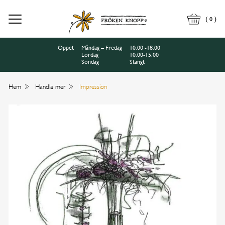
(
)
0
Öppet
Måndag – Fredag
10.00 -18.00
Lördag
10.00-15.00
Söndag
Stängt
Hem
Handla mer
Impression