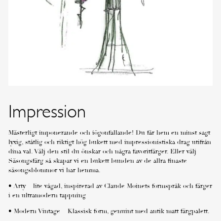
Impression
Mästerligt imponerande och iögonfallande! Du får hem en minst sagt
lyxig, ståtlig och riktigt hög bukett med impressionistiska drag utifrån
dina val. Välj den stil du önskar och några favoritfärger. Eller välj
Säsongsfärg så skapar vi en bukett bunden av de allra finaste
säsongsblommor vi har hemma.
• Arty – lite vågad, inspirerad av Claude Moinets formspråk och färger
i en ultramodern tappning
• Modern Vintage – Klassisk form, genuint med antik matt färgpalett.