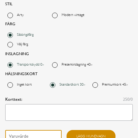
STIL
Arty
Modern vintage
FÄRG
Säsongsfärg
Välj färg
Önskad leveransdag
INSLAGNING
Transportskydd 0:-
Presentinslagning 40:-
I dag
I morgon
HÄLSNINGSKORT
Inget kort
Standardkort 30:-
Premiumkort 45:-
Annat datum
Korttext:
250/0
FORTSÄTT HANDLA
GÅ TILL KASSAN
Impression mängd
LÄGG I KUNDVAGN