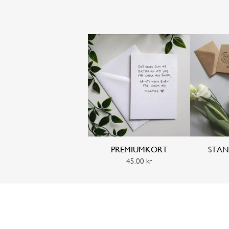
PREMIUMKORT
STA
45.00
kr
SE OCH KÖP
SE