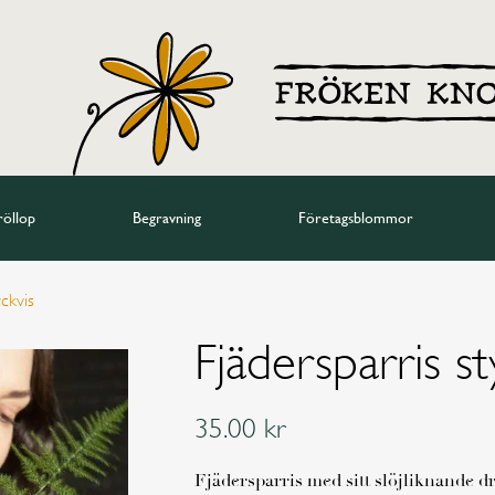
röllop
Begravning
Företagsblommor
yckvis
Fjädersparris st
35.00
kr
Fjädersparris med sitt slöjliknande d