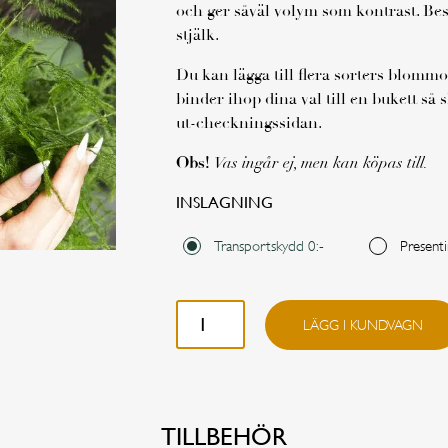
och ger såväl volym som kontrast. Best
stjälk.
Du kan lägga till flera sorters blommor
binder ihop dina val till en bukett så
ut-checkningssidan.
Obs!
Vas ingår ej, men kan köpas till.
INSLAGNING
Transportskydd 0:-
Presenti
Fjädersparris styckvis mängd
LÄGG I KUNDVAGN
TILLBEHÖR