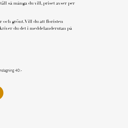
äll så många du vill, priset avser per
 och grönt. Vill du att floristen
 skriver du det i meddelanderutan på
nslagning 40:-