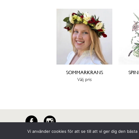
SOMMARKRANS
SPI
Välj pris
SE OCH KÖP
SE
Vi använder cookies för att se till att vi ger dig den bä