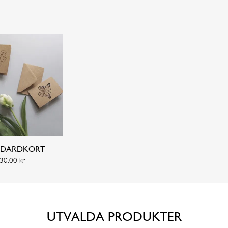
Önskad leveransdag
I dag
I morgon
Annat datum
FORTSÄTT HANDLA
GÅ TILL KASSAN
NDARDKORT
30.00
kr
 OCH KÖP
UTVALDA PRODUKTER