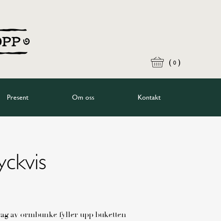
(
)
0
Present
Om oss
Kontakt
yckvis
rag av ormbunke fyller upp buketten