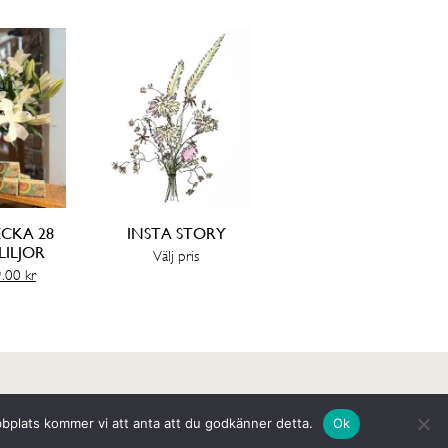
CKA 28
INSTA STORY
ILJOR
Välj pris
Det
9.00
kr
prungliga
nuvarande
KÖP
SE OCH KÖP
et
priset
är:
.00 kr.
129.00 kr.
bbplats kommer vi att anta att du godkänner detta.
Ok