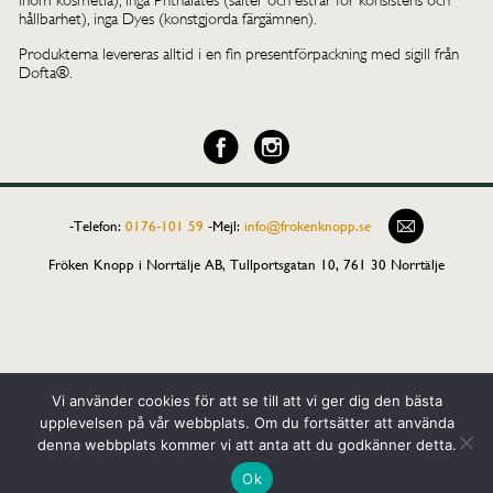
inom kosmetia), inga Phthalates (salter och estrar för konsistens och
hållbarhet), inga Dyes (konstgjorda färgämnen).
Produkterna levereras alltid i en fin presentförpackning med sigill från
Dofta®.
-Telefon:
0176-101 59
-
Mejl:
info@frokenknopp.se
Fröken Knopp i Norrtälje AB, Tullportsgatan 10, 761 30 Norrtälje
Vi använder cookies för att se till att vi ger dig den bästa
upplevelsen på vår webbplats. Om du fortsätter att använda
denna webbplats kommer vi att anta att du godkänner detta.
Ok