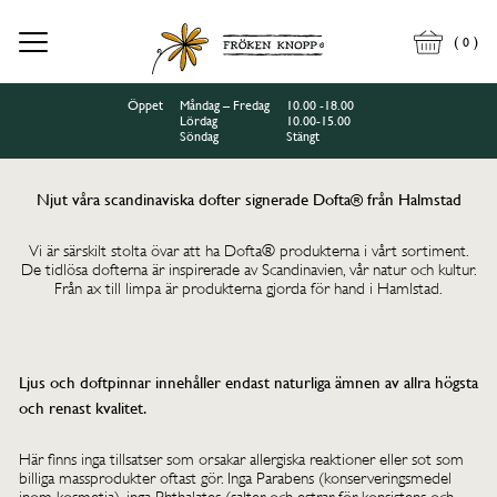
(
)
0
Öppet
Måndag – Fredag
10.00 -18.00
Lördag
10.00-15.00
Söndag
Stängt
Njut våra scandinaviska dofter signerade Dofta® från Halmstad
Vi är särskilt stolta övar att ha Dofta® produkterna i vårt sortiment.
De tidlösa dofterna är inspirerade av Scandinavien, vår natur och kultur.
Från ax till limpa är produkterna gjorda för hand i Hamlstad.
Ljus och doftpinnar innehåller endast naturliga ämnen av allra högsta
och renast kvalitet.
Här finns inga tillsatser som orsakar allergiska reaktioner eller sot som
billiga massprodukter oftast gör. Inga Parabens (konserveringsmedel