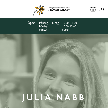
(
)
0
Öppet
Måndag – Fredag
10.00 -18.00
Lördag
10.00-15.00
Söndag
Stängt
JULIA NABB