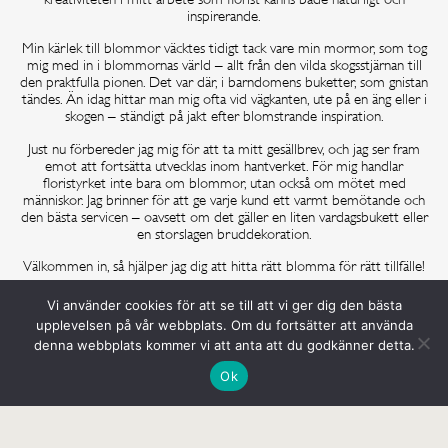
inspirerande.
Min kärlek till blommor väcktes tidigt tack vare min mormor, som tog
mig med in i blommornas värld – allt från den vilda skogsstjärnan till
den praktfulla pionen. Det var där, i barndomens buketter, som gnistan
tändes. Än idag hittar man mig ofta vid vägkanten, ute på en äng eller i
skogen – ständigt på jakt efter blomstrande inspiration.
Just nu förbereder jag mig för att ta mitt gesällbrev, och jag ser fram
emot att fortsätta utvecklas inom hantverket. För mig handlar
floristyrket inte bara om blommor, utan också om mötet med
människor. Jag brinner för att ge varje kund ett varmt bemötande och
den bästa servicen – oavsett om det gäller en liten vardagsbukett eller
en storslagen bruddekoration.
Välkommen in, så hjälper jag dig att hitta rätt blomma för rätt tillfälle!
Vi använder cookies för att se till att vi ger dig den bästa
MEJLA JULIA
upplevelsen på vår webbplats. Om du fortsätter att använda
denna webbplats kommer vi att anta att du godkänner detta.
Ok