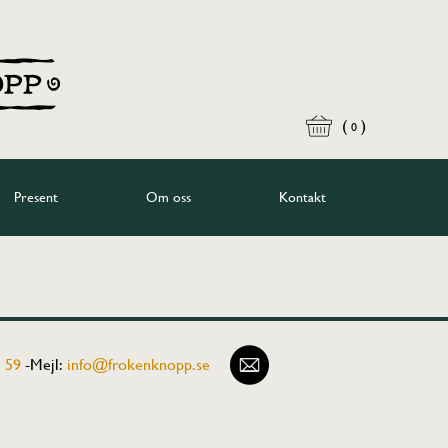
(
)
0
Present
Om oss
Kontakt
 59
-
Mejl:
info@frokenknopp.se